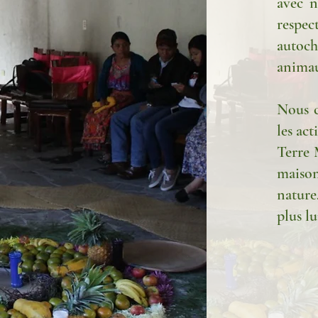
avec n
respe
autoc
animau
Nous c
les ac
Terre 
maiso
natur
plus l