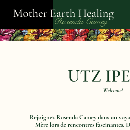
Mother Earth Healing
Rosenda Camey
UTZ IP
Welcome!
Rejoignez Rosenda Camey dans un voyage
Mère lors de rencontres fascinantes. D