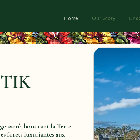
Home
Our Story
Enc
ETIK
 sacré, honorant la Terre
es forêts luxuriantes aux