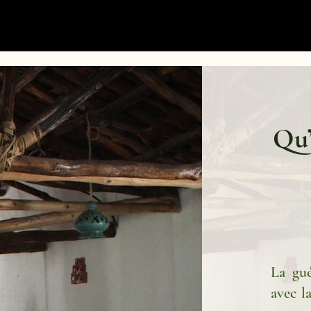
Qu’
La gué
avec l