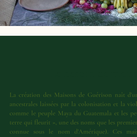
Le besoin de mais
La création des Maisons de Guérison naît d'un
ancestrales laissées par la colonisation et la 
comme le peuple Maya du Guatemala et les peup
terre qui fleurit », une des noms que les premie
connue sous le nom d'Amérique). Ces maiso