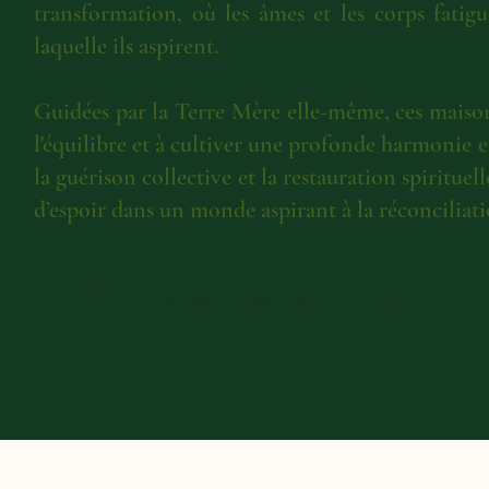
transformation, où les âmes et les corps fatig
laquelle ils aspirent.
Guidées par la Terre Mère elle-même, ces maisons 
l'équilibre et à cultiver une profonde harmonie 
la guérison collective et la restauration spiritue
d’espoir dans un monde aspirant à la réconciliatio
NOTRE HISTOIRE