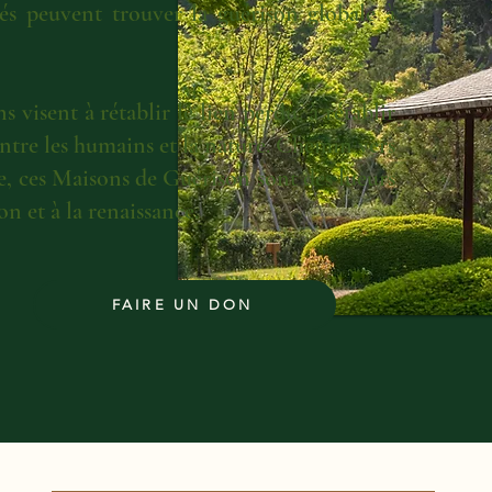
ués peuvent trouver la guérison globale à
visent à rétablir le lien perdu, à rétablir
entre les humains et la nature. Chemin vers
lle, ces Maisons de Guérison sont des lueurs
n et à la renaissance.
FAIRE UN DON