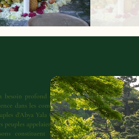
ons de guérison
 besoin profond de panser les blessures
violence dans les communautés autochtones,
les d'Abya Yala (« terre vivante » ou «
rs peuples appelaient leur terre, également
ns constituent des espaces sacrés de